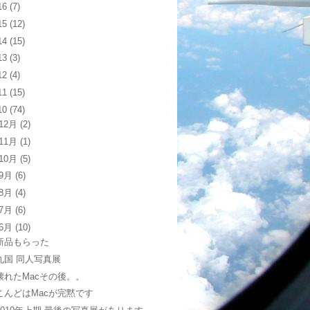
16
(7)
15
(12)
14
(15)
13
(3)
12
(4)
11
(15)
10
(74)
12月
(2)
11月
(1)
10月
(5)
9月
(6)
8月
(4)
7月
(6)
6月
(10)
新品もらった
九国 同人写真展
壊れたMacその後。。
こんどはMacが完黙です