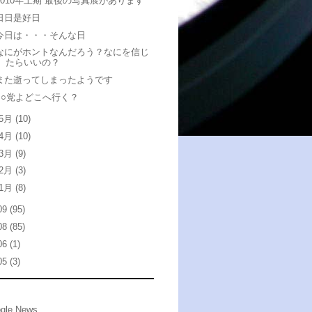
2010年上期 最後の写真展があります
日日是好日
今日は・・・そんな日
なにがホントなんだろう？なにを信じ
たらいいの？
また逝ってしまったようです
●○党よどこへ行く？
5月
(10)
4月
(10)
3月
(9)
2月
(3)
1月
(8)
09
(95)
08
(85)
06
(1)
05
(3)
gle News