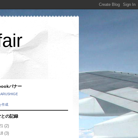
air
ebookバナー
HARUSHIGE
を作成
ごとの記録
21
(2)
18
(3)