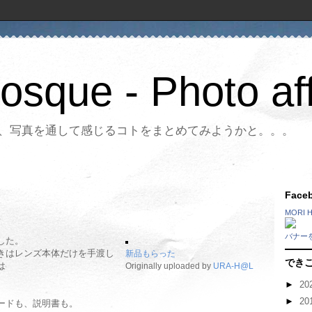
Bosque - Photo aff
、写真を通して感じるコトをまとめてみようかと。。。
Fac
MORI 
バナー
した。
きはレンズ本体だけを手渡し
新品もらった
でき
は
Originally uploaded by
URA-H@L
►
20
►
20
ードも、説明書も。