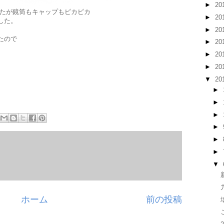
►
20
したが鏡筒もキャップもピカピカ
►
20
した。
►
20
たので
►
20
►
20
►
20
▼
20
►
►
►
►
►
►
▼
ホーム
前の投稿