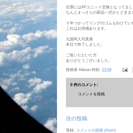
伝票にはAFユニット交換となってま
なんとまっさらの新品一式がとどきま
５年つかってリングのゴムも白けてい
これはお得感あります。
九国同人写真展
本日で終了しました。
ご覧いただいた方
ありがとうございました。
投稿者
Halsan
時刻:
23:59
0 件のコメント:
コメントを投稿
次の投稿
登録:
コメントの投稿 (Atom)