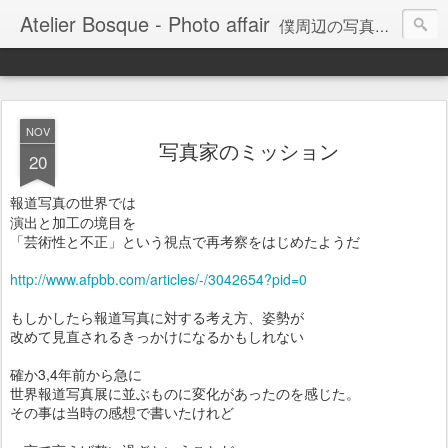
Atelier Bosque - Photo affair
僕周辺の写真にまつわる話題、写真を通して感じるコトをまとめてみようかと。。。
NOV
写真家のミッション
20
報道写真の世界
では
演出と加工の境目を
「芸術性と不正」という視点で再考察をはじめたようだ
http://www.afpbb.com/articles/-/3042654?pid=0
もしかしたら報道写真に対する考え方、姿勢が
改めて見直されるきっかけになるかもしれない
確か3,4年前から急に
世界報道写真展に並ぶものに変化があったのを感じた。
その事は当時の感想で書いたけれど