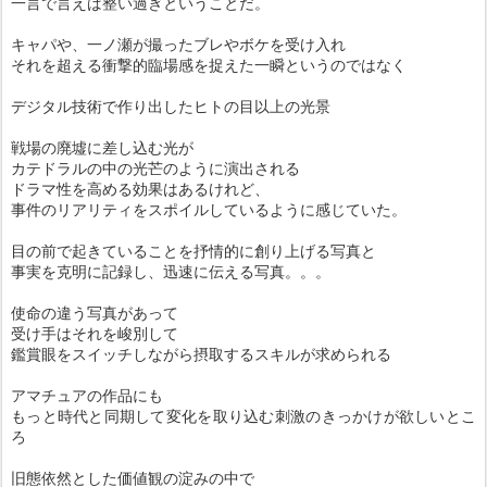
一言で言えば整い過ぎということだ。
キャパや、一ノ瀬が撮ったブレやボケを受け入れ
それを超える衝撃的臨場感を捉えた一瞬というのではなく
デジタル技術で作り出したヒトの目以上の光景
戦場の廃墟に差し込む光が
カテドラルの中の光芒のように演出される
ドラマ性を高める効果はあるけれど、
事件のリアリティをスポイルしているように感じていた。
目の前で起きていることを抒情的に創り上げる写真と
事実を克明に記録し、迅速に伝える写真。。。
使命の違う写真があって
受け手はそれを峻別して
鑑賞眼をスイッチしながら摂取するスキルが求められる
アマチュアの作品にも
もっと時代と同期して変化を取り込む刺激のきっかけが欲しいとこ
ろ
旧態依然とした価値観の淀みの中で