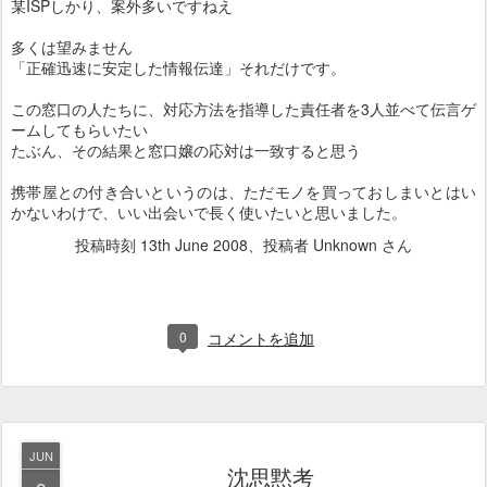
某ISPしかり、案外多いですねえ
多くは望みません
「正確迅速に安定した情報伝達」それだけです。
この窓口の人たちに、対応方法を指導した責任者を3人並べて伝言ゲ
ームしてもらいたい
たぶん、その結果と窓口嬢の応対は一致すると思う
携帯屋との付き合いというのは、ただモノを買っておしまいとはい
かないわけで、いい出会いで長く使いたいと思いました。
投稿時刻
13th June 2008
、投稿者 Unknown さん
0
コメントを追加
JUN
沈思黙考