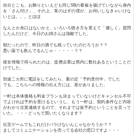
自分とこも、お飾りといえども同じSBの看板を揚げていながら身内
を「さん付け」、その上、客のはずの僕が、お伺いしなきゃいけな
いとは。。。とほほ
なんとか糸口はないかと、いろいろ聴き方を変えて「優しく」質問
したんだけど、今日のお姉さんは強敵でした。
朝だったので、昨日の酒でも残っていたのだろうか？？
悪い薬でも飲んでるんじゃ・・・・・？？
彼女情報で得られたのは、提携企業は県内に数社あるということだ
けでした。
別途二カ所に電話をしてみたら、案の定「予約受付中」でした
でも、こちらへの情報の伝え方には、差がありました。
一軒は本体価格も料金プランも決まっていないけどキャンセル不可
でよければ予約を受けるというし、もう一軒は、契約条件など内容
がわかり次第連絡するので、それまでは仮予約ということを言って
いた。・・・どっちで買いたくなります？
伝言ゲームでもこれだけバラけないんじゃなかろうか？？
ましてコミュニケーションを売ってる会社の窓口ですよ・・・