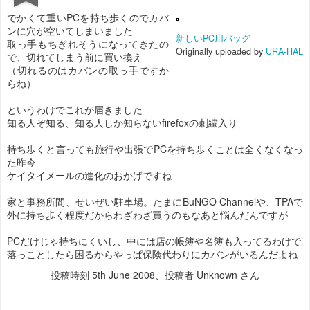
でかくて重いPCを持ち歩くのでカバ
ンに穴が空いてしまいました
新しいPC用バッグ
取っ手もちぎれそうになってきたの
Originally uploaded by
URA-HAL
で、切れてしまう前に買い換え
（切れるのはカバンの取っ手ですか
らね）
というわけでこれが届きました
知る人ぞ知る、知る人しか知らないfirefoxの刺繍入り
持ち歩くと言っても旅行や出張でPCを持ち歩くことは全くなくなっ
た昨今
ケイタイメールの進化のおかげですね
家と事務所間、せいぜい駐車場。たまにBuNGO Channelや、TPAで
外に持ち歩く程度だからわざわざ買うのもなあと悩んだんですが
PCだけじゃ持ちにくいし、中には店の帳簿や名簿も入ってるわけで
落っことしたら困るからやっぱ保険代わりにカバンがいるんだよね
投稿時刻
5th June 2008
、投稿者 Unknown さん