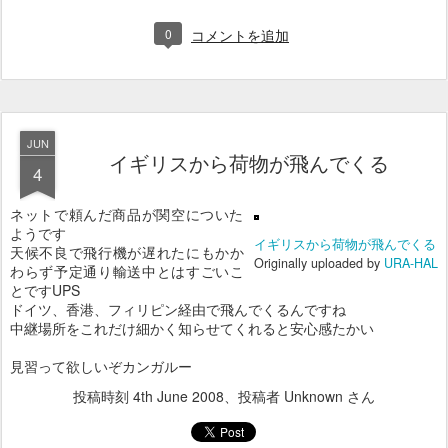
0
コメントを追加
JUN
イギリスから荷物が飛んでくる
4
ネットで頼んだ商品が関空についた
ようです
イギリスから荷物が飛んでくる
天候不良で飛行機が遅れたにもかか
Originally uploaded by
URA-HAL
わらず予定通り輸送中とはすごいこ
とですUPS
ドイツ、香港、フィリピン経由で飛んでくるんですね
中継場所をこれだけ細かく知らせてくれると安心感たかい
見習って欲しいぞカンガルー
投稿時刻
4th June 2008
、投稿者 Unknown さん