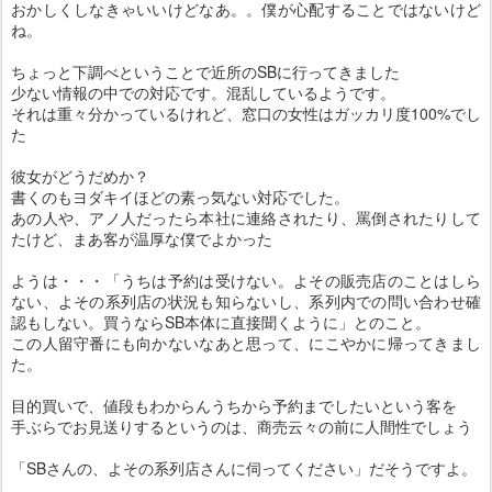
おかしくしなきゃいいけどなあ。。僕が心配することではないけど
ね。
ちょっと下調べということで近所のSBに行ってきました
少ない情報の中での対応です。混乱しているようです。
それは重々分かっているけれど、窓口の女性はガッカリ度100%でし
た
彼女がどうだめか？
書くのもヨダキイほどの素っ気ない対応でした。
あの人や、アノ人だったら本社に連絡されたり、罵倒されたりして
たけど、まあ客が温厚な僕でよかった
ようは・・・「うちは予約は受けない。よその販売店のことはしら
ない、よその系列店の状況も知らないし、系列内での問い合わせ確
認もしない。買うならSB本体に直接聞くように」とのこと。
この人留守番にも向かないなあと思って、にこやかに帰ってきまし
た。
目的買いで、値段もわからんうちから予約までしたいという客を
手ぶらでお見送りするというのは、商売云々の前に人間性でしょう
「SBさんの、よその系列店さんに伺ってください」だそうですよ。