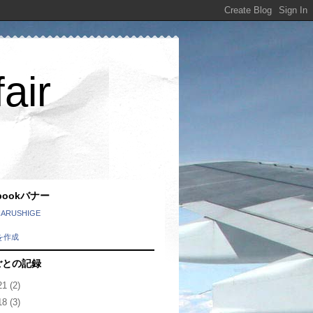
air
ebookバナー
HARUSHIGE
を作成
ごとの記録
21
(2)
18
(3)