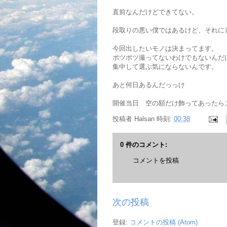
直前なんだけどできてない。
段取りの悪い僕ではあるけど、それに
今回出したいモノは決まってます。
ポツポツ撮ってないわけでもないんだ
集中して選ぶ気にならないんです。
あと何日あるんだっっけ
開催当日 空の額だけ飾ってあったら
投稿者
Halsan
時刻:
00:38
0 件のコメント:
コメントを投稿
次の投稿
登録:
コメントの投稿 (Atom)