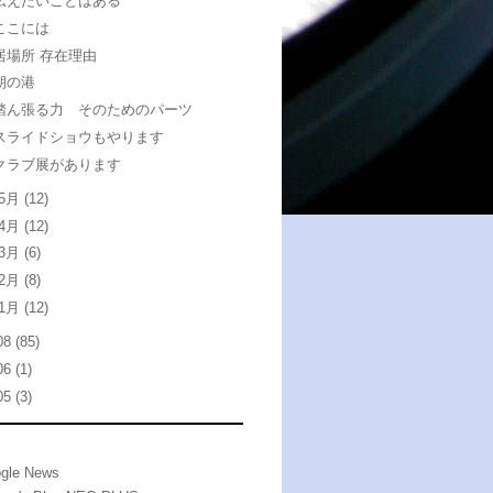
伝えたいことはある
ここには
居場所 存在理由
朝の港
踏ん張る力 そのためのパーツ
スライドショウもやります
クラブ展があります
5月
(12)
4月
(12)
3月
(6)
2月
(8)
1月
(12)
08
(85)
06
(1)
05
(3)
gle News