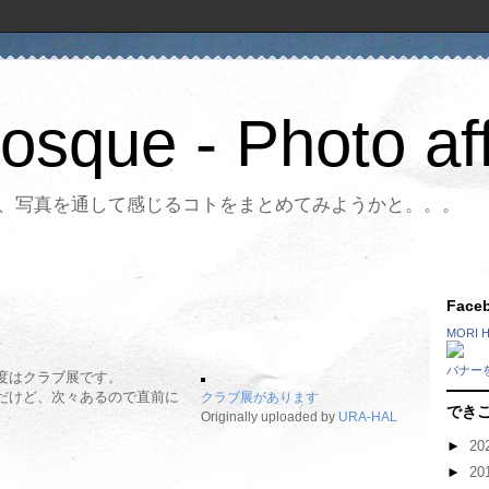
Bosque - Photo aff
、写真を通して感じるコトをまとめてみようかと。。。
Fac
MORI 
バナー
度はクラブ展です。
だけど、次々あるので直前に
クラブ展があります
でき
Originally uploaded by
URA-HAL
►
20
►
20