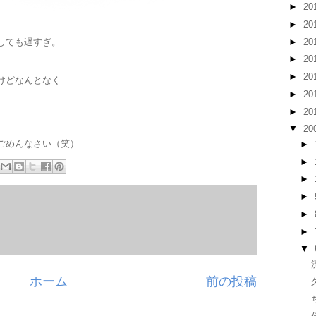
►
20
►
20
►
20
しても遅すぎ。
►
20
►
20
けどなんとなく
►
20
►
20
▼
20
ごめんなさい（笑）
►
►
►
►
►
►
▼
ホーム
前の投稿