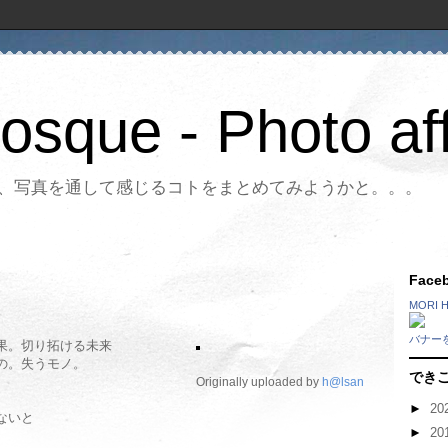
Bosque - Photo aff
、写真を通して感じるコトをまとめてみようかと。。。
Fac
MORI 
バナー
果。切り拓ける未来
の。失うモノ。
でき
Originally uploaded by
h@lsan
►
20
ないと
►
20