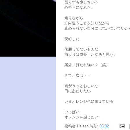
図らずも少しちがう
心持ちになれた。
走りながら
方向違うことを知りながら
止められない自分には気がついていた
安心した
落胆してないもんな
前よりは成長したなあと思う。
案外、打たれ強い？（笑）
さて、次は・・
雨がうっとおしいな
日にあたりたい
いまオレンジ色に飢えている
いっぱい
オレンジを感じたい
投稿者
Halsan
時刻:
05:02