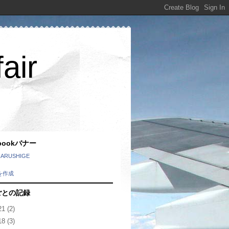
air
ebookバナー
HARUSHIGE
を作成
ごとの記録
21
(2)
18
(3)