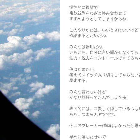
慢性的に複雑で
複数並列をわざと絡み合わせて
すすめようとしてしまうからね。
このやりかたは。いいときはいいけど
煮詰まるとだめだね。
みんなは器用だね。
いちいち、自分に言い聞かせなくても
注力・脱力をコントロールできてるも
俺はだめだわ。
考えてスイッチ入り切りしてやらない
暴走する。
みんな言わないけど
かなり熱持ってたんでしょ？俺
表面的には、コ賢しく隠しているつも
ああ、つまらんヤツです。
今回のブレーカー作動はよかったと思
早めに落ちたせいで