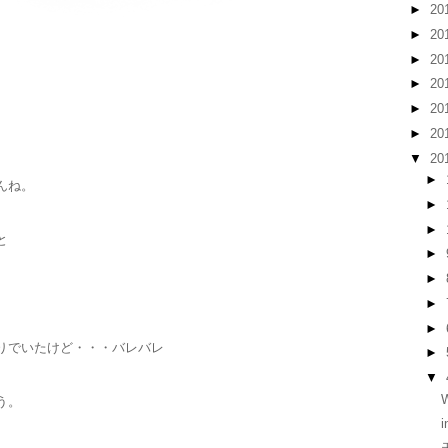
►
20
►
20
►
20
►
20
►
20
►
20
▼
20
►
んね。
►
►
と
►
►
►
►
りでいたけど・・・バレバレ
►
▼
W
う。
i