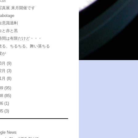
天罰
写真展 来月開催です
sabotage
自意識過剰
白と赤と黒
時間は有限だけど・・・
散る、ちるちる、舞い落ちる
僕が
3月
(9)
2月
(3)
1月
(8)
09
(95)
08
(85)
06
(1)
05
(3)
gle News