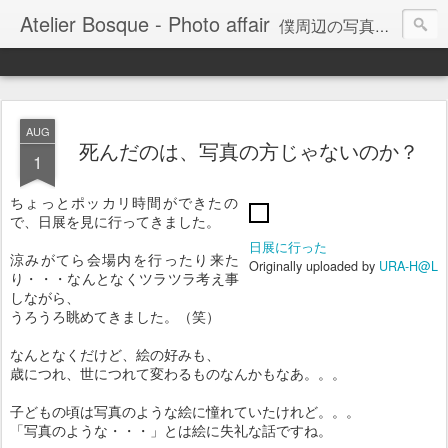
Atelier Bosque - Photo affair
僕周辺の写真にまつわる話題、写真を通して感じるコトをまとめてみようかと。。。
AUG
死んだのは、写真の方じゃないのか？
1
ちょっとポッカリ時間ができたの
で、日展を見に行ってきました。
日展に行った
涼みがてら会場内を行ったり来た
Originally uploaded by
URA-H@L
り・・・なんとなくツラツラ考え事
しながら、
うろうろ眺めてきました。（笑）
なんとなくだけど、絵の好みも、
歳につれ、世につれて変わるものなんかもなあ。。。
子どもの頃は写真のような絵に憧れていたけれど。。。
「写真のような・・・」とは絵に失礼な話ですね。