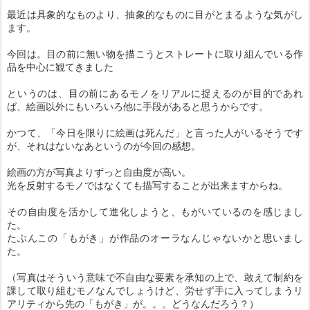
最近は具象的なものより、抽象的なものに目がとまるような気がし
ます。
今回は。目の前に無い物を描こうとストレートに取り組んでいる作
品を中心に観てきました
というのは、目の前にあるモノをリアルに捉えるのが目的であれ
ば、絵画以外にもいろいろ他に手段があると思うからです。
かつて、「今日を限りに絵画は死んだ」と言った人がいるそうです
が、それはないなあというのが今回の感想。
絵画の方が写真よりずっと自由度が高い。
光を反射するモノではなくても描写することが出来ますからね。
その自由度を活かして進化しようと、もがいているのを感じまし
た。
たぶんこの「もがき」が作品のオーラなんじゃないかと思いまし
た。
（写真はそういう意味で不自由な要素を承知の上で、敢えて制約を
課して取り組むモノなんでしょうけど、労せず手に入ってしまうリ
アリティから先の「もがき」が。。。どうなんだろう？）