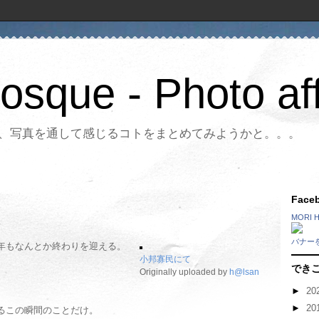
Bosque - Photo aff
、写真を通して感じるコトをまとめてみようかと。。。
Fac
MORI 
バナー
年もなんとか終わりを迎える。
小邦寡民にて
でき
Originally uploaded by
h@lsan
►
20
►
20
るこの瞬間のことだけ。