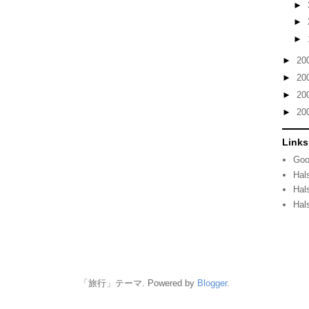
►
►
►
►
20
►
20
►
20
►
20
Links
Goo
Hal
Hal
Hal
「旅行」テーマ. Powered by
Blogger
.