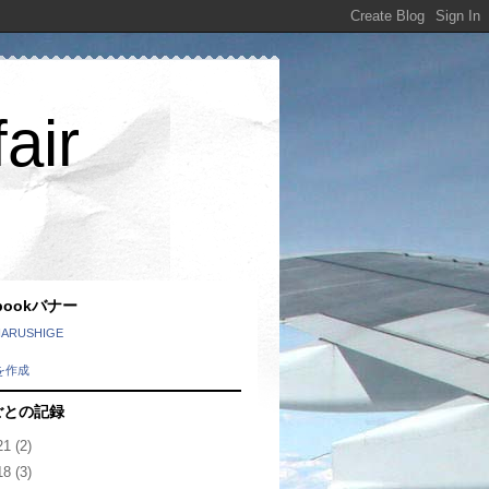
air
ebookバナー
HARUSHIGE
を作成
ごとの記録
21
(2)
18
(3)