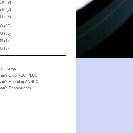
3月
(9)
2月
(3)
1月
(8)
09
(95)
08
(85)
06
(1)
05
(3)
gle News
san's Blog NEO PLUS
san's Photolog ANNEX
san's Photostream