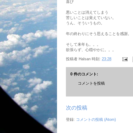
喜び
悪いことは消えてしまう
苦しいことは覚えていない。
うん、そういうもの。
年の終わりにそう思えることを感謝。
そして来年も。。。
欲張らず、心穏やかに。。。
投稿者
Halsan
時刻:
23:28
0 件のコメント:
コメントを投稿
次の投稿
登録:
コメントの投稿 (Atom)